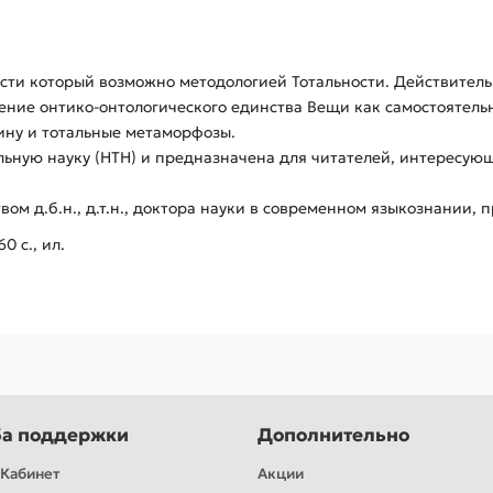
сти который возможно методологией Тотальности. Действитель
ние онтико-онтологического единства Вещи как самостоятельн
ину и тотальные метаморфозы.
льную науку (НТН) и предназначена для читателей, интересу
м д.б.н., д.т.н., доктора науки в современном языкознании, пр
 с., ил.
а поддержки
Дополнительно
Кабинет
Акции