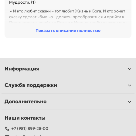
Мудрости. (1)
« И кто любит сказки – тот любит Жизнь и Бога. И кто хочет
сказку сделать былью - должен преобразиться и прийти к
Премудрости, прийти в Духе и в Истине, чтобы испить мед-
вино из волшебной Чаши Жизни». (2)
Показать описание полностью
1. Гоч В.П., Гиацинтова Л.М., Гончаренко М.С., Горбунова Т.И.,
Зубкова Е.А., Костина С.А., Кузнецов Е.Д., Кулиниченко В.Л.,
Соловьева Н.А., Сысолятина Г.А., Топорищева Н.Н. Словарь
познания. - Тюмень: Истина, 2008.
Информация
2. Гоч В.П., Белов С.В. Работа в Причине. Третья ступень. -
Тюмень: Истина, 2007.
Служба поддержки
Дополнительно
Наши контакты
+7 (981) 899-28-00