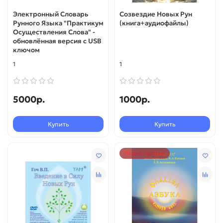
Электронный Словарь
Созвездие Новых Рун
Рунного Языка "Практикум
(книга+аудиофайлы)
Осуществления Слова" -
обновлённая версия с USB
ключом
1
1
5000р.
1000р.
Купить
Купить
Лидер продаж