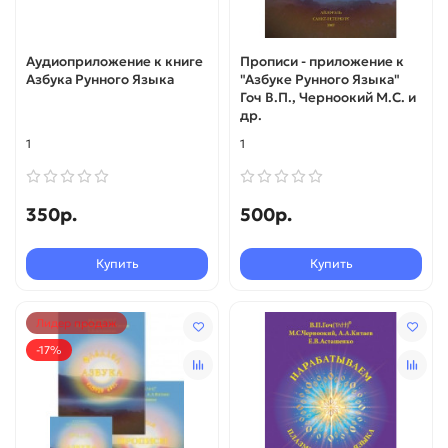
Аудиоприложение к книге
Прописи - приложение к
Азбука Рунного Языка
"Азбуке Рунного Языка"
Гоч В.П., Черноокий М.С. и
др.
1
1
350р.
500р.
Купить
Купить
Лидер продаж
-17%